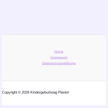
,
Schatzsuche
Partymottos
Partymotto – Schatzsuche am
Kindergeburtstag
Home
Impressum
Datenschutzerklärung
Copyright © 2026 Kindergeburtstag Planen